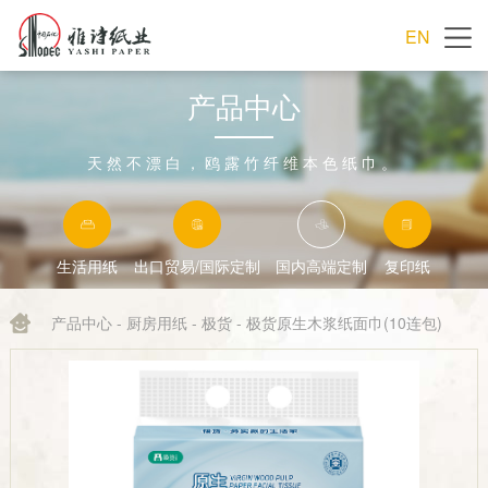
EN
产品中心
天然不漂白，鸥露竹纤维本色纸巾。
生活用纸
出口贸易/国际定制
国内高端定制
复印纸
产品中心
-
厨房用纸
-
极货
- 极货原生木浆纸面巾(10连包)