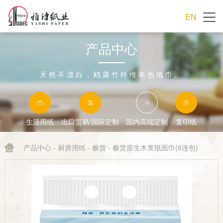
EN
产品中心
天然不漂白，鸥露竹纤维本色纸巾。
生活用纸
出口贸易/国际定制
国内高端定制
复印纸
产品中心
-
厨房用纸
-
极货
- 极货原生木浆纸面巾(6连包)