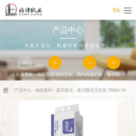
EN
产品中心
天然不漂白，鸥露竹纤维本色纸巾。
生活用纸
出口贸易/国际定制
国内高端定制
复印纸
产品中心
-
抽纸系列
-
嘉贝雅诗
- 嘉贝雅诗卫生纸 YSA9110