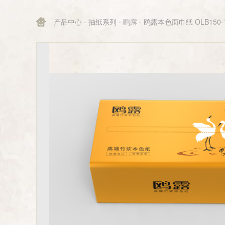
产品中心
-
抽纸系列
-
鸥露
- 鸥露本色面巾纸 OLB150-