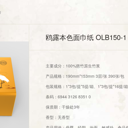
1
鸥露本色面巾纸 OLB150-1
主要成分：100%慈竹原生竹浆
产品规格：190mm*153mm 3层/张 390张/包
包装规格：1*3包/提*5提/箱、1*3包/提*16提/
条码：6944 3126 8351 0
保质期：干燥处3年
香型：无香型
产品用途：母婴，经期，妆面，敏感处，食品