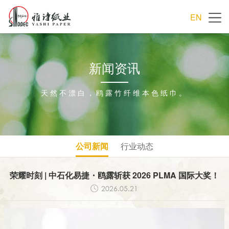
EN
新闻资讯
天然不漂白，鸥露竹纤维本色纸巾。
公司新闻
行业动态
荣耀时刻 | 中石化易捷・鸥露斩获 2026 PLMA 国际大奖！
2026.05.21